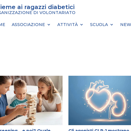
sieme ai ragazzi diabetici
ANIZZAZIONE DI VOLONTARIATO
ME
ASSOCIAZIONE
ATTIVITÀ
SCUOLA
NEW
creening… e poi? Quale
Gli agonisti GLP-1 mostrano