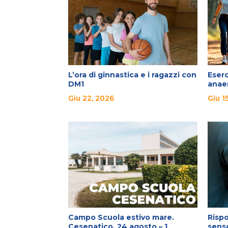
L’ora di ginnastica e i ragazzi con
Eserc
DM1
anae
Giu 22, 2026
Giu 1
Campo Scuola estivo mare.
Rispo
Cesenatico, 24 agosto – 1
sens