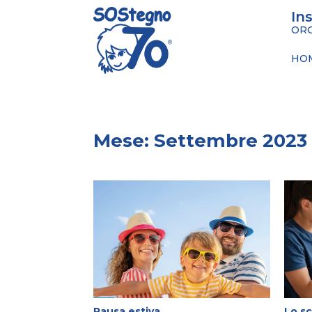
In
ORG
HO
Mese:
Settembre 2023
Pausa estiva
Lo s