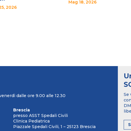
Mag 18, 2026
25, 2026
U
S
Se 
venerdì dalle ore 9.00 alle 12.30
con
DM1
Brescia
lib
presso ASST Spedali Civili
Clinica Pediatrica
Piazzale Spedali Civili, 1 – 25123 Brescia