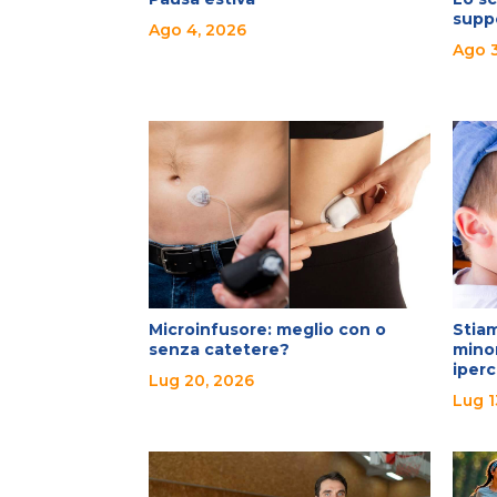
suppo
Ago 4, 2026
Ago 3
Microinfusore: meglio con o
Stiam
senza catetere?
mino
iper
Lug 20, 2026
Lug 1