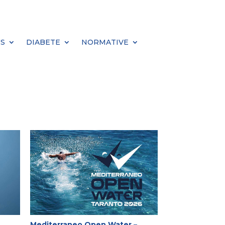
S
DIABETE
NORMATIVE
Mediterraneo Open Water –