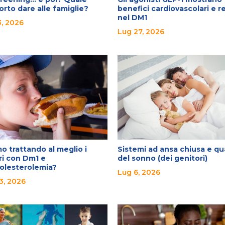
rto dare alle famiglie?
benefici cardiovascolari e re
nel DM1
, 2026
Lug 27, 2026
o trattando al meglio i
Sistemi ad ansa chiusa e qu
ri con Dm1 e
del sonno (dei genitori)
colesterolemia?
Lug 6, 2026
3, 2026