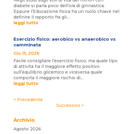
Negli studi sugli stili di vita dei minori con
diabete si parla poco dell’ora di ginnastica.
Eppure l’Educazione fisica ha un ruolo chiave nel
definire il rapporto fra gli...
leggi tutto
Esercizio fisico: aerobico vs anaerobico vs
camminata
Giu 15, 2026
Facile consigliare l’esercizio fisico, ma quale tipo
di attività ha il maggiore effetto positivo
sull’equilibrio glicemico e viceversa quale
comporta il maggiore rischio di...
leggi tutto
« Post precedenti
Post successivi »
Archivio
Agosto 2026