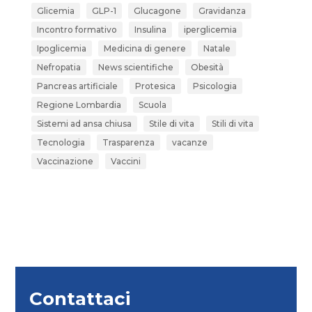
Glicemia
GLP-1
Glucagone
Gravidanza
Incontro formativo
Insulina
iperglicemia
Ipoglicemia
Medicina di genere
Natale
Nefropatia
News scientifiche
Obesità
Pancreas artificiale
Protesica
Psicologia
Regione Lombardia
Scuola
Sistemi ad ansa chiusa
Stile di vita
Stili di vita
Tecnologia
Trasparenza
vacanze
Vaccinazione
Vaccini
Contattaci