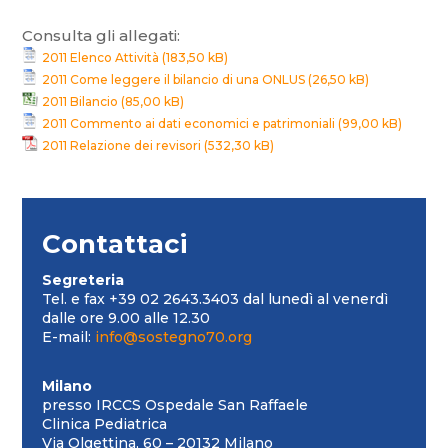
Consulta gli allegati:
2011 Elenco Attività
2011 Come leggere il bilancio di una ONLUS
2011 Bilancio
2011 Commento ai dati economici e patrimoniali
2011 Relazione dei revisori
Contattaci
Segreteria
Tel. e fax +39 02 2643.3403 dal lunedì al venerdì
dalle ore 9.00 alle 12.30
E-mail:
info@sostegno70.org
Milano
presso IRCCS Ospedale San Raffaele
Clinica Pediatrica
Via Olgettina, 60 – 20132 Milano