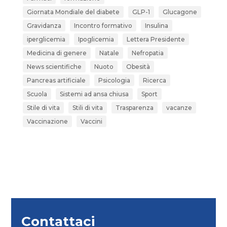
Giornata Mondiale del diabete
GLP-1
Glucagone
Gravidanza
Incontro formativo
Insulina
iperglicemia
Ipoglicemia
Lettera Presidente
Medicina di genere
Natale
Nefropatia
News scientifiche
Nuoto
Obesità
Pancreas artificiale
Psicologia
Ricerca
Scuola
Sistemi ad ansa chiusa
Sport
Stile di vita
Stili di vita
Trasparenza
vacanze
Vaccinazione
Vaccini
Contattaci