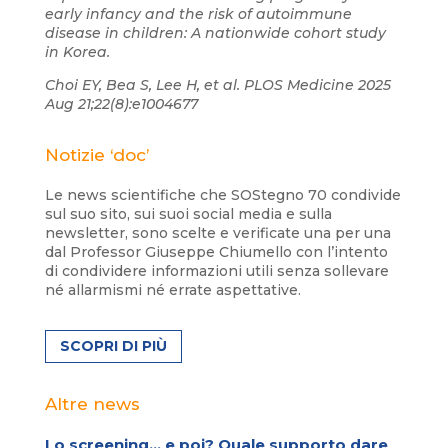
early infancy and the risk of autoimmune
disease in children: A nationwide cohort study
in Korea.
Choi EY, Bea S, Lee H, et al. PLOS Medicine 2025
Aug 21;22(8):e1004677
Notizie ‘doc’
Le news scientifiche che SOStegno 70 condivide
sul suo sito, sui suoi social media e sulla
newsletter, sono scelte e verificate una per una
dal Professor Giuseppe Chiumello con l’intento
di condividere informazioni utili senza sollevare
né allarmismi né errate aspettative.
SCOPRI DI PIÙ
Altre news
Lo screening… e poi? Quale supporto dare