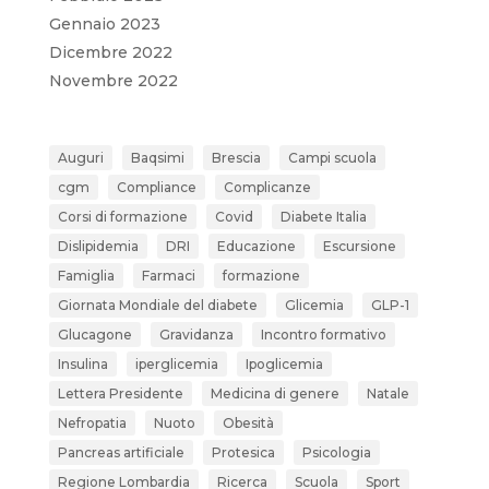
Gennaio 2023
Dicembre 2022
Novembre 2022
Auguri
Baqsimi
Brescia
Campi scuola
cgm
Compliance
Complicanze
Corsi di formazione
Covid
Diabete Italia
Dislipidemia
DRI
Educazione
Escursione
Famiglia
Farmaci
formazione
Giornata Mondiale del diabete
Glicemia
GLP-1
Glucagone
Gravidanza
Incontro formativo
Insulina
iperglicemia
Ipoglicemia
Lettera Presidente
Medicina di genere
Natale
Nefropatia
Nuoto
Obesità
Pancreas artificiale
Protesica
Psicologia
Regione Lombardia
Ricerca
Scuola
Sport