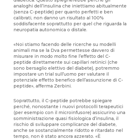
analoghi dell’insulina che iniettiamo abitualmente
(senza C-peptide) per quanto perfetti e ben
calibrati, non danno un risultato al 100%
soddisfacente soprattutto per quel che riguarda la
neuropatia autonomica o distale.
«Noi stiamo facendo delle ricerche su modelli
animali ma se la Dva permettesse davvero di
misurare in modo molto fine l’effetto del C-
peptide direttamente sui capillari retinici (che
sono bersaglio elettivo del diabete), potremmo
impostare un trial sull’uomo per valutare il
potenziale effetto benefico dell’assunzione di C-
peptide», afferma Zerbini.
Soprattutto, il C-peptide potrebbe spiegare
perché, nonostante i nuovi protocolli terapeutici
(per esempio con il microinfusore) assicurino una
somministrazione quasi fisiologica d’insulina, il
rischio di sviluppare complicanze del diabete,
anche se sostanzialmente ridotto e ritardato nel
tempo, non è stato ancora azzerato. «È