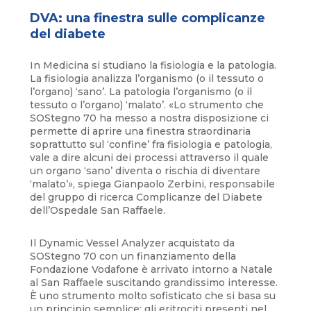
DVA: una finestra sulle complicanze
del diabete
In Medicina si studiano la fisiologia e la patologia.
La fisiologia analizza l’organismo (o il tessuto o
l’organo) ‘sano’. La patologia l’organismo (o il
tessuto o l’organo) ‘malato’. «Lo strumento che
SOStegno 70 ha messo a nostra disposizione ci
permette di aprire una finestra straordinaria
soprattutto sul ‘confine’ fra fisiologia e patologia,
vale a dire alcuni dei processi attraverso il quale
un organo ‘sano’ diventa o rischia di diventare
‘malato’», spiega Gianpaolo Zerbini, responsabile
del gruppo di ricerca Complicanze del Diabete
dell’Ospedale San Raffaele.
Il Dynamic Vessel Analyzer acquistato da
SOStegno 70 con un finanziamento della
Fondazione Vodafone è arrivato intorno a Natale
al San Raffaele suscitando grandissimo interesse.
È uno strumento molto sofisticato che si basa su
un principio semplice: gli eritrociti presenti nel