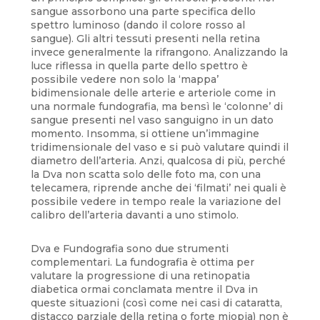
sangue assorbono una parte specifica dello
spettro luminoso (dando il colore rosso al
sangue). Gli altri tessuti presenti nella retina
invece generalmente la rifrangono. Analizzando la
luce riflessa in quella parte dello spettro è
possibile vedere non solo la ‘mappa’
bidimensionale delle arterie e arteriole come in
una normale fundografia, ma bensì le ‘colonne’ di
sangue presenti nel vaso sanguigno in un dato
momento. Insomma, si ottiene un’immagine
tridimensionale del vaso e si può valutare quindi il
diametro dell’arteria. Anzi, qualcosa di più, perché
la Dva non scatta solo delle foto ma, con una
telecamera, riprende anche dei ‘filmati’ nei quali è
possibile vedere in tempo reale la variazione del
calibro dell’arteria davanti a uno stimolo.
Dva e Fundografia sono due strumenti
complementari. La fundografia è ottima per
valutare la progressione di una retinopatia
diabetica ormai conclamata mentre il Dva in
queste situazioni (così come nei casi di cataratta,
distacco parziale della retina o forte miopia) non è