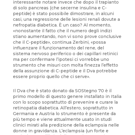
interessante notare invece che dopo il trapianto
di solo pancreas (che secerne insulina e C-
peptide) è stato possibile dimostrare, in alcuni
casi, una regressione delle lesioni renali dovute a
nefropatia diabetica. È un caso? Al momento,
«nonostante il fatto che il numero degli indizi
stiano aumentando, non vi sono prove conclusive
che il C-peptide», continua Zerbini, «possa
influenzare il funzionamento del rene, del
sistema nervoso periferico o dei capillari retinici
ma per confermare l’ipotesi ci vorrebbe uno
strumento che misuri con molta finezza l’effetto
della assunzione di C-peptide e il Dva potrebbe
essere proprio quello che ci serve».
Il Dva che è stato donato da SOStegno 70 è il
primo modello di questo genere installato in Italia
con lo scopo soprattutto di prevenire e curare la
retinopatia diabetica. All’estero, soprattutto in
Germania e Austria lo strumento è presente da
più tempo e viene attualmente usato in studi
clinici mirati alla predizione della eclampsia nelle
donne in gravidanza. L’eclampsia (un forte e