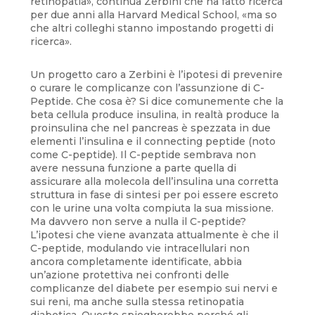
retinopatia», continua Zerbini che ha fatto ricerca
per due anni alla Harvard Medical School, «ma so
che altri colleghi stanno impostando progetti di
ricerca».
Un progetto caro a Zerbini è l’ipotesi di prevenire
o curare le complicanze con l’assunzione di C-
Peptide. Che cosa è? Si dice comunemente che la
beta cellula produce insulina, in realtà produce la
proinsulina che nel pancreas è spezzata in due
elementi l’insulina e il connecting peptide (noto
come C-peptide). Il C-peptide sembrava non
avere nessuna funzione a parte quella di
assicurare alla molecola dell’insulina una corretta
struttura in fase di sintesi per poi essere escreto
con le urine una volta compiuta la sua missione.
Ma davvero non serve a nulla il C-peptide?
L’ipotesi che viene avanzata attualmente è che il
C-peptide, modulando vie intracellulari non
ancora completamente identificate, abbia
un’azione protettiva nei confronti delle
complicanze del diabete per esempio sui nervi e
sui reni, ma anche sulla stessa retinopatia
diabetica. Questo spiegherebbe perché gli