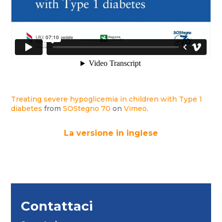
Treating severe hypoglicemia in children with Type 1
diabetes
from
SOStegno 70
on
Vimeo
.
La versione in inglese
Contattaci