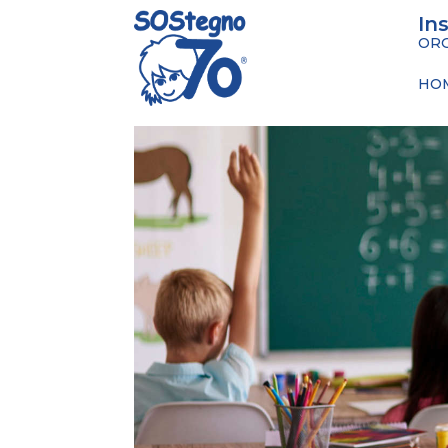
In
ORG
HO