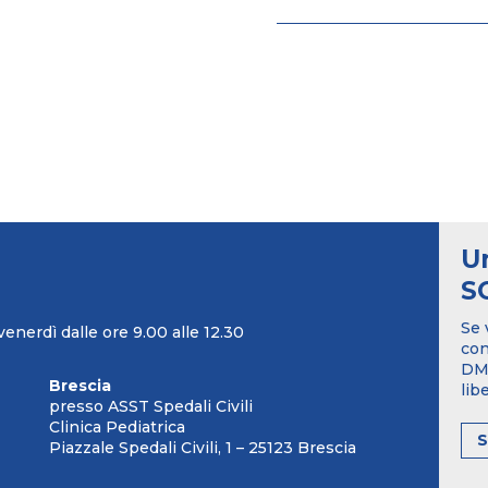
U
S
Se 
venerdì dalle ore 9.00 alle 12.30
con
DM1
Brescia
lib
presso ASST Spedali Civili
Clinica Pediatrica
Piazzale Spedali Civili, 1 – 25123 Brescia