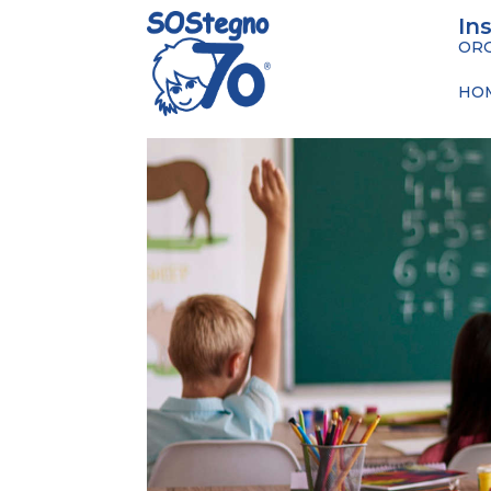
In
ORG
HO