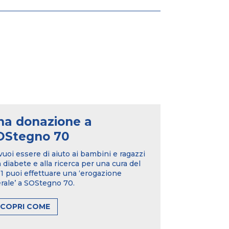
na donazione a
OStegno 70
vuoi essere di aiuto ai bambini e ragazzi
 diabete e alla ricerca per una cura del
 puoi effettuare una ‘erogazione
erale’ a SOStegno 70.
SCOPRI COME