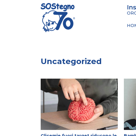
In
ORG
HO
Uncategorized
Glicemie fuori target riducono le
Bambi