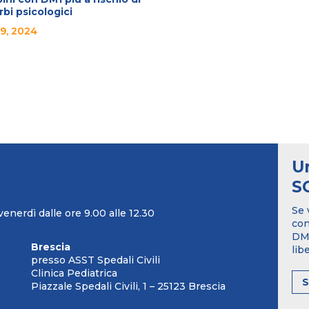
rbi psicologici
9, 2024
U
S
Se 
venerdì dalle ore 9.00 alle 12.30
con
DM1
Brescia
lib
presso ASST Spedali Civili
Clinica Pediatrica
Piazzale Spedali Civili, 1 – 25123 Brescia