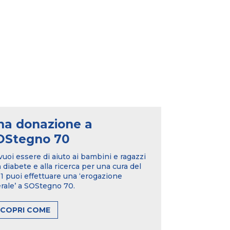
na donazione a
OStegno 70
vuoi essere di aiuto ai bambini e ragazzi
 diabete e alla ricerca per una cura del
 puoi effettuare una ‘erogazione
erale’ a SOStegno 70.
SCOPRI COME