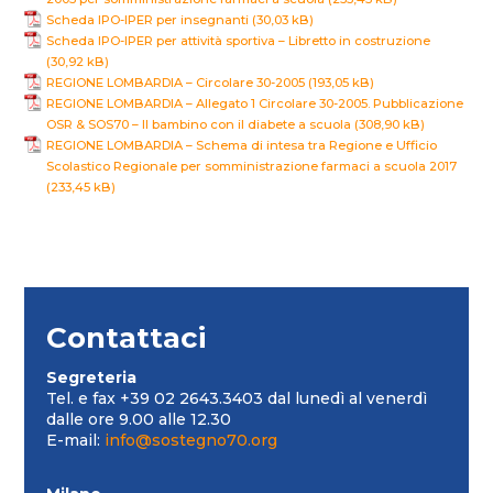
Scheda IPO-IPER per insegnanti
Scheda IPO-IPER per attività sportiva – Libretto in costruzione
REGIONE LOMBARDIA – Circolare 30-2005
REGIONE LOMBARDIA – Allegato 1 Circolare 30-2005. Pubblicazione
OSR & SOS70 – Il bambino con il diabete a scuola
REGIONE LOMBARDIA – Schema di intesa tra Regione e Ufficio
Scolastico Regionale per somministrazione farmaci a scuola 2017
Contattaci
Segreteria
Tel. e fax +39 02 2643.3403 dal lunedì al venerdì
dalle ore 9.00 alle 12.30
E-mail:
info@sostegno70.org