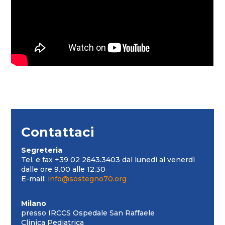
Contattaci
Segreteria
Tel. e fax +39 02 2643.3403 dal lunedì al venerdì
dalle ore 9.00 alle 12.30
E-mail:
info@sostegno70.org
Milano
presso IRCCS Ospedale San Raffaele
Clinica Pediatrica