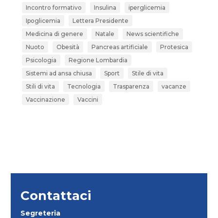
Incontro formativo
Insulina
iperglicemia
Ipoglicemia
Lettera Presidente
Medicina di genere
Natale
News scientifiche
Nuoto
Obesità
Pancreas artificiale
Protesica
Psicologia
Regione Lombardia
Sistemi ad ansa chiusa
Sport
Stile di vita
Stili di vita
Tecnologia
Trasparenza
vacanze
Vaccinazione
Vaccini
Contattaci
Segreteria