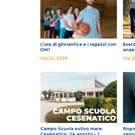
L’ora di ginnastica e i ragazzi con
Eserc
DM1
anae
Giu 22, 2026
Giu 1
Campo Scuola estivo mare.
Rispo
Cesenatico, 24 agosto – 1
sens