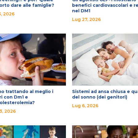
rto dare alle famiglie?
benefici cardiovascolari e re
nel DM1
, 2026
Lug 27, 2026
o trattando al meglio i
Sistemi ad ansa chiusa e qu
ri con Dm1 e
del sonno (dei genitori)
colesterolemia?
Lug 6, 2026
3, 2026