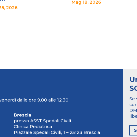
Mag 18, 2026
25, 2026
U
S
Se 
venerdì dalle ore 9.00 alle 12.30
con
DM1
Brescia
lib
presso ASST Spedali Civili
Clinica Pediatrica
Piazzale Spedali Civili, 1 – 25123 Brescia