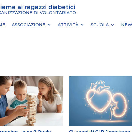
sieme ai ragazzi diabetici
ANIZZAZIONE DI VOLONTARIATO
ME
ASSOCIAZIONE
ATTIVITÀ
SCUOLA
NEW
creening… e poi? Quale
Gli agonisti GLP-1 mostrano