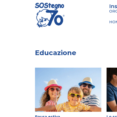
In
ORG
HO
Educazione
Pausa estiva
Lo s