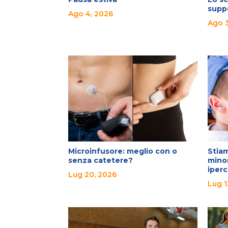
suppo
Ago 4, 2026
Ago 3
Microinfusore: meglio con o
Stiam
senza catetere?
mino
iper
Lug 20, 2026
Lug 1