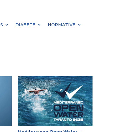
S
DIABETE
NORMATIVE
Mediterraneo Open Water –