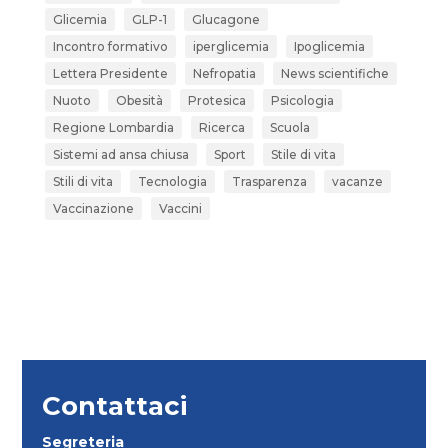
Glicemia
GLP-1
Glucagone
Incontro formativo
iperglicemia
Ipoglicemia
Lettera Presidente
Nefropatia
News scientifiche
Nuoto
Obesità
Protesica
Psicologia
Regione Lombardia
Ricerca
Scuola
Sistemi ad ansa chiusa
Sport
Stile di vita
Stili di vita
Tecnologia
Trasparenza
vacanze
Vaccinazione
Vaccini
Contattaci
Segreteria