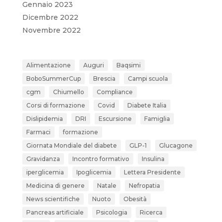
Gennaio 2023
Dicembre 2022
Novembre 2022
Alimentazione
Auguri
Baqsimi
BoboSummerCup
Brescia
Campi scuola
cgm
Chiumello
Compliance
Corsi di formazione
Covid
Diabete Italia
Dislipidemia
DRI
Escursione
Famiglia
Farmaci
formazione
Giornata Mondiale del diabete
GLP-1
Glucagone
Gravidanza
Incontro formativo
Insulina
iperglicemia
Ipoglicemia
Lettera Presidente
Medicina di genere
Natale
Nefropatia
News scientifiche
Nuoto
Obesità
Pancreas artificiale
Psicologia
Ricerca