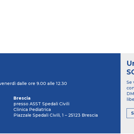
U
S
Se 
venerdì dalle ore 9.00 alle 12.30
con
DM1
Brescia
lib
presso ASST Spedali Civili
Clinica Pediatrica
Piazzale Spedali Civili, 1 – 25123 Brescia