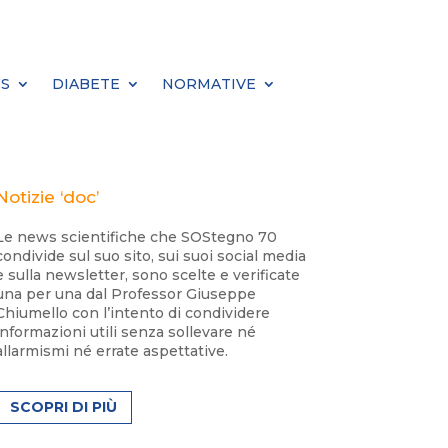
S
DIABETE
NORMATIVE
Notizie ‘doc’
Le news scientifiche che SOStegno 70
condivide sul suo sito, sui suoi social media
e sulla newsletter, sono scelte e verificate
una per una dal Professor Giuseppe
Chiumello con l’intento di condividere
informazioni utili senza sollevare né
allarmismi né errate aspettative.
SCOPRI DI PIÙ