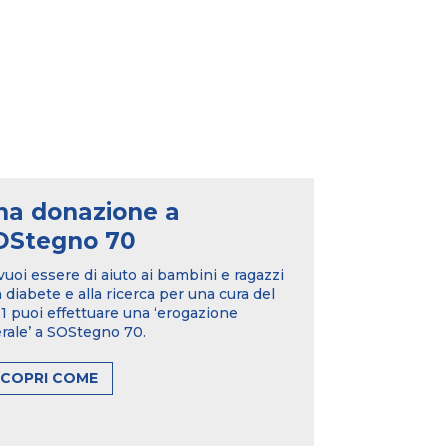
na donazione a
OStegno 70
vuoi essere di aiuto ai bambini e ragazzi
 diabete e alla ricerca per una cura del
 puoi effettuare una ‘erogazione
erale’ a SOStegno 70.
SCOPRI COME