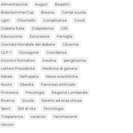
Alimentazione
Auguri
Baqsimi
BoboSummerCup
Brescia
Campi scuola
cgm
Chiumello
Complicanze
Covid
Diabete Italia
Dislipidemia
DRI
Educazione
Escursione
Famiglia
Giornata Mondiale del diabete
Glicemia
GLP-1
Glucagone
Gravidanza
Incontro formativo
Insulina
iperglicemia
Lettera Presidente
Medicina di genere
Natale
Nefropatia
News scientifiche
Nuoto
Obesità
Pancreas artificiale
Protesica
Psicologia
Regione Lombardia
Ricerca
Scuola
Sistemi ad ansa chiusa
Sport
Stili di vita
Tecnologia
Trasparenza
vacanze
Vaccinazione
Vaccini