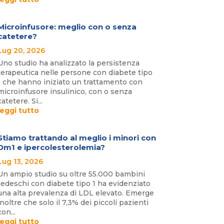
Microinfusore: meglio con o senza
catetere?
Lug 20, 2026
Uno studio ha analizzato la persistenza
terapeutica nelle persone con diabete tipo
1 che hanno iniziato un trattamento con
microinfusore insulinico, con o senza
catetere. Si...
leggi tutto
Stiamo trattando al meglio i minori con
Dm1 e ipercolesterolemia?
Lug 13, 2026
Un ampio studio su oltre 55.000 bambini
tedeschi con diabete tipo 1 ha evidenziato
una alta prevalenza di LDL elevato. Emerge
inoltre che solo il 7,3% dei piccoli pazienti
con...
leggi tutto