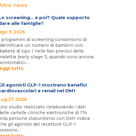
Altre news
Lo screening… e poi? Quale supporto
dare alle famiglie?
Ago 3, 2026
I programmi di screening consentono di
identificare un numero di bambini con
diabete di tipo 1 nelle fasi precoci della
malattia (early stage 1), quando sono ancora
asintomatici....
leggi tutto
Gli agonisti GLP-1 mostrano benefici
cardiovascolari e renali nel DM1
Lug 27, 2026
Uno studio realizzato rielaborando i dati
delle cartelle cliniche elettroniche di 174
mila persone statunitensi con DM1 indica
che gli agonisti del recettore GLP-1
possono...
leggi tutto