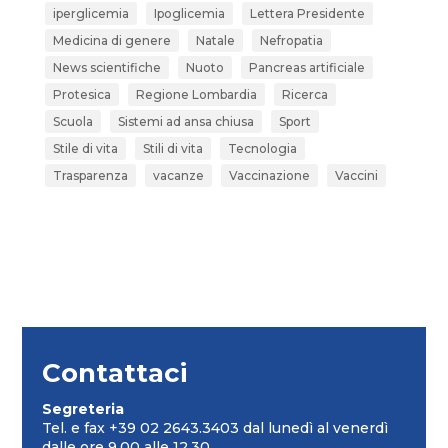
iperglicemia
Ipoglicemia
Lettera Presidente
Medicina di genere
Natale
Nefropatia
News scientifiche
Nuoto
Pancreas artificiale
Protesica
Regione Lombardia
Ricerca
Scuola
Sistemi ad ansa chiusa
Sport
Stile di vita
Stili di vita
Tecnologia
Trasparenza
vacanze
Vaccinazione
Vaccini
Contattaci
Segreteria
Tel. e fax +39 02 2643.3403 dal lunedì al venerdì
dalle ore 9.00 alle 12.30