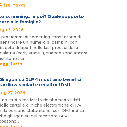
Altre news
Lo screening… e poi? Quale supporto
dare alle famiglie?
Ago 3, 2026
I programmi di screening consentono di
identificare un numero di bambini con
diabete di tipo 1 nelle fasi precoci della
malattia (early stage 1), quando sono ancora
asintomatici....
leggi tutto
Gli agonisti GLP-1 mostrano benefici
cardiovascolari e renali nel DM1
Lug 27, 2026
Uno studio realizzato rielaborando i dati
delle cartelle cliniche elettroniche di 174
mila persone statunitensi con DM1 indica
che gli agonisti del recettore GLP-1
possono...
leggi tutto