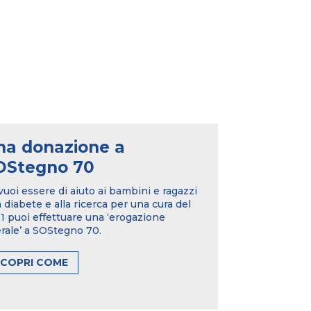
na donazione a
OStegno 70
vuoi essere di aiuto ai bambini e ragazzi
 diabete e alla ricerca per una cura del
 puoi effettuare una ‘erogazione
erale’ a SOStegno 70.
SCOPRI COME