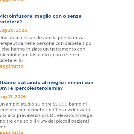
Microinfusore: meglio con o senza
catetere?
Lug 20, 2026
Uno studio ha analizzato la persistenza
terapeutica nelle persone con diabete tipo
1 che hanno iniziato un trattamento con
microinfusore insulinico, con o senza
catetere. Si...
leggi tutto
Stiamo trattando al meglio i minori con
Dm1 e ipercolesterolemia?
Lug 13, 2026
Un ampio studio su oltre 55.000 bambini
tedeschi con diabete tipo 1 ha evidenziato
una alta prevalenza di LDL elevato. Emerge
inoltre che solo il 7,3% dei piccoli pazienti
con...
leggi tutto