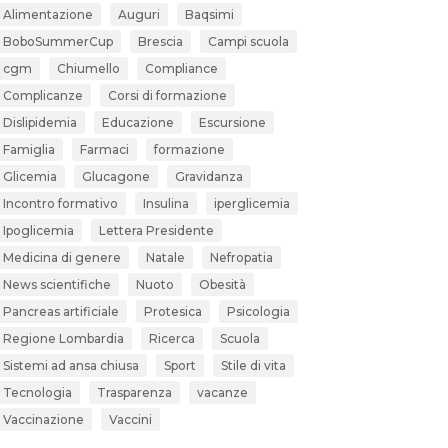
Alimentazione
Auguri
Baqsimi
BoboSummerCup
Brescia
Campi scuola
cgm
Chiumello
Compliance
Complicanze
Corsi di formazione
Dislipidemia
Educazione
Escursione
Famiglia
Farmaci
formazione
Glicemia
Glucagone
Gravidanza
Incontro formativo
Insulina
iperglicemia
Ipoglicemia
Lettera Presidente
Medicina di genere
Natale
Nefropatia
News scientifiche
Nuoto
Obesità
Pancreas artificiale
Protesica
Psicologia
Regione Lombardia
Ricerca
Scuola
Sistemi ad ansa chiusa
Sport
Stile di vita
Tecnologia
Trasparenza
vacanze
Vaccinazione
Vaccini