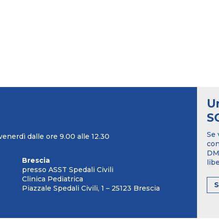
U
S
Se 
venerdì dalle ore 9.00 alle 12.30
con
DM1
Brescia
lib
presso ASST Spedali Civili
Clinica Pediatrica
Piazzale Spedali Civili, 1 – 25123 Brescia