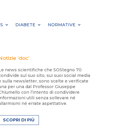
S
DIABETE
NORMATIVE
Notizie ‘doc’
Le news scientifiche che SOStegno 70
condivide sul suo sito, sui suoi social media
e sulla newsletter, sono scelte e verificate
una per una dal Professor Giuseppe
Chiumello con l’intento di condividere
informazioni utili senza sollevare né
allarmismi né errate aspettative.
SCOPRI DI PIÙ