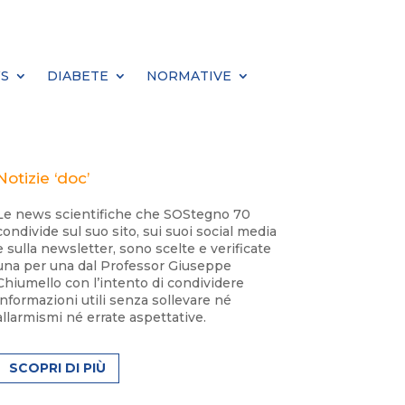
S
DIABETE
NORMATIVE
Notizie ‘doc’
Le news scientifiche che SOStegno 70
condivide sul suo sito, sui suoi social media
e sulla newsletter, sono scelte e verificate
una per una dal Professor Giuseppe
Chiumello con l’intento di condividere
informazioni utili senza sollevare né
allarmismi né errate aspettative.
SCOPRI DI PIÙ