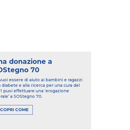
na donazione a
OStegno 70
vuoi essere di aiuto ai bambini e ragazzi
 diabete e alla ricerca per una cura del
 puoi effettuare una ‘erogazione
erale’ a SOStegno 70.
SCOPRI COME