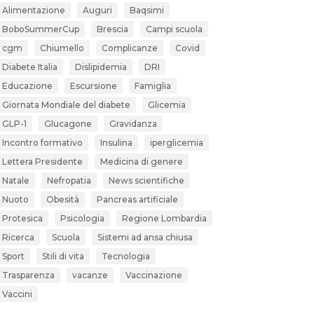
Alimentazione
Auguri
Baqsimi
BoboSummerCup
Brescia
Campi scuola
cgm
Chiumello
Complicanze
Covid
Diabete Italia
Dislipidemia
DRI
Educazione
Escursione
Famiglia
Giornata Mondiale del diabete
Glicemia
GLP-1
Glucagone
Gravidanza
Incontro formativo
Insulina
iperglicemia
Lettera Presidente
Medicina di genere
Natale
Nefropatia
News scientifiche
Nuoto
Obesità
Pancreas artificiale
Protesica
Psicologia
Regione Lombardia
Ricerca
Scuola
Sistemi ad ansa chiusa
Sport
Stili di vita
Tecnologia
Trasparenza
vacanze
Vaccinazione
Vaccini