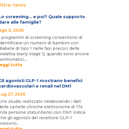
Altre news
Lo screening… e poi? Quale supporto
dare alle famiglie?
Ago 3, 2026
I programmi di screening consentono di
identificare un numero di bambini con
diabete di tipo 1 nelle fasi precoci della
malattia (early stage 1), quando sono ancora
asintomatici....
leggi tutto
Gli agonisti GLP-1 mostrano benefici
cardiovascolari e renali nel DM1
Lug 27, 2026
Uno studio realizzato rielaborando i dati
delle cartelle cliniche elettroniche di 174
mila persone statunitensi con DM1 indica
che gli agonisti del recettore GLP-1
possono...
leggi tutto