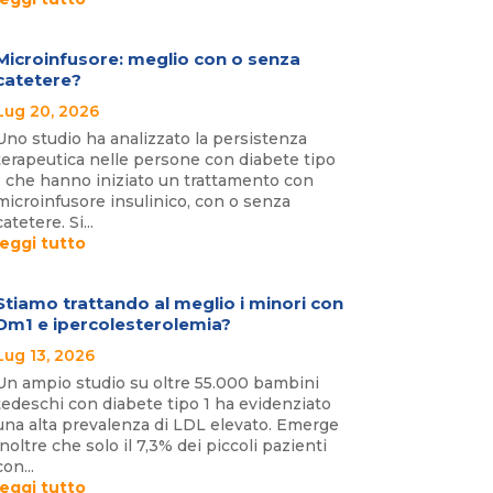
Microinfusore: meglio con o senza
catetere?
Lug 20, 2026
Uno studio ha analizzato la persistenza
terapeutica nelle persone con diabete tipo
1 che hanno iniziato un trattamento con
microinfusore insulinico, con o senza
catetere. Si...
leggi tutto
Stiamo trattando al meglio i minori con
Dm1 e ipercolesterolemia?
Lug 13, 2026
Un ampio studio su oltre 55.000 bambini
tedeschi con diabete tipo 1 ha evidenziato
una alta prevalenza di LDL elevato. Emerge
inoltre che solo il 7,3% dei piccoli pazienti
con...
leggi tutto