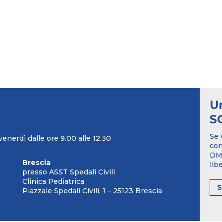
U
S
Se 
venerdì dalle ore 9.00 alle 12.30
con
DM1
Brescia
lib
presso ASST Spedali Civili
Clinica Pediatrica
Piazzale Spedali Civili, 1 – 25123 Brescia