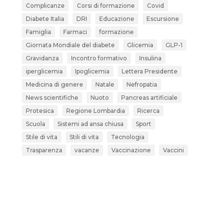
Complicanze
Corsi di formazione
Covid
Diabete Italia
DRI
Educazione
Escursione
Famiglia
Farmaci
formazione
Giornata Mondiale del diabete
Glicemia
GLP-1
Gravidanza
Incontro formativo
Insulina
iperglicemia
Ipoglicemia
Lettera Presidente
Medicina di genere
Natale
Nefropatia
News scientifiche
Nuoto
Pancreas artificiale
Protesica
Regione Lombardia
Ricerca
Scuola
Sistemi ad ansa chiusa
Sport
Stile di vita
Stili di vita
Tecnologia
Trasparenza
vacanze
Vaccinazione
Vaccini