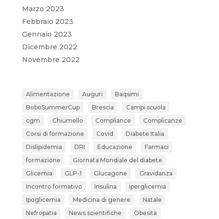
Marzo 2023
Febbraio 2023
Gennaio 2023
Dicembre 2022
Novembre 2022
Alimentazione
Auguri
Baqsimi
BoboSummerCup
Brescia
Campi scuola
cgm
Chiumello
Compliance
Complicanze
Corsi di formazione
Covid
Diabete Italia
Dislipidemia
DRI
Educazione
Farmaci
formazione
Giornata Mondiale del diabete
Glicemia
GLP-1
Glucagone
Gravidanza
Incontro formativo
Insulina
iperglicemia
Ipoglicemia
Medicina di genere
Natale
Nefropatia
News scientifiche
Obesità