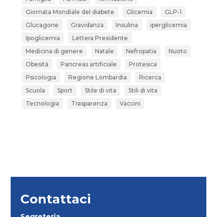
Giornata Mondiale del diabete
Glicemia
GLP-1
Glucagone
Gravidanza
Insulina
iperglicemia
Ipoglicemia
Lettera Presidente
Medicina di genere
Natale
Nefropatia
Nuoto
Obesità
Pancreas artificiale
Protesica
Psicologia
Regione Lombardia
Ricerca
Scuola
Sport
Stile di vita
Stili di vita
Tecnologia
Trasparenza
Vaccini
Contattaci
Segreteria