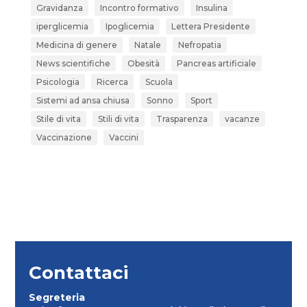
Gravidanza
Incontro formativo
Insulina
iperglicemia
Ipoglicemia
Lettera Presidente
Medicina di genere
Natale
Nefropatia
News scientifiche
Obesità
Pancreas artificiale
Psicologia
Ricerca
Scuola
Sistemi ad ansa chiusa
Sonno
Sport
Stile di vita
Stili di vita
Trasparenza
vacanze
Vaccinazione
Vaccini
Contattaci
Segreteria