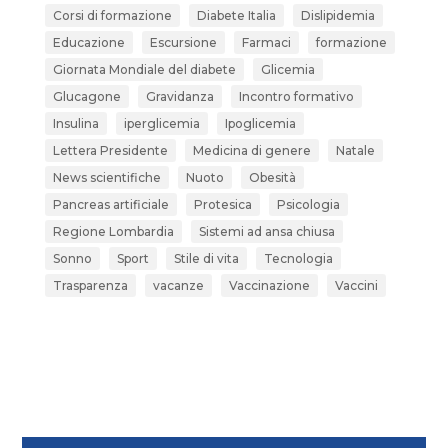
Corsi di formazione
Diabete Italia
Dislipidemia
Educazione
Escursione
Farmaci
formazione
Giornata Mondiale del diabete
Glicemia
Glucagone
Gravidanza
Incontro formativo
Insulina
iperglicemia
Ipoglicemia
Lettera Presidente
Medicina di genere
Natale
News scientifiche
Nuoto
Obesità
Pancreas artificiale
Protesica
Psicologia
Regione Lombardia
Sistemi ad ansa chiusa
Sonno
Sport
Stile di vita
Tecnologia
Trasparenza
vacanze
Vaccinazione
Vaccini