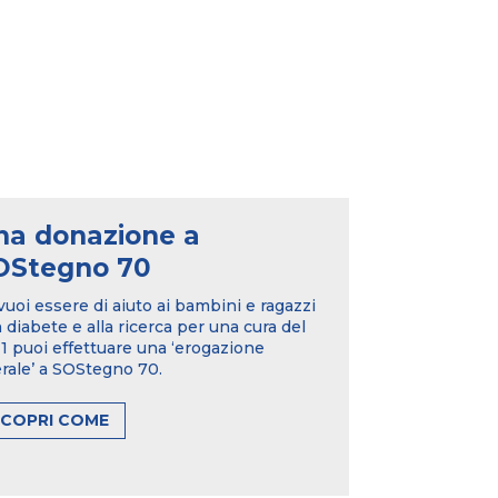
na donazione a
OStegno 70
vuoi essere di aiuto ai bambini e ragazzi
 diabete e alla ricerca per una cura del
 puoi effettuare una ‘erogazione
erale’ a SOStegno 70.
SCOPRI COME