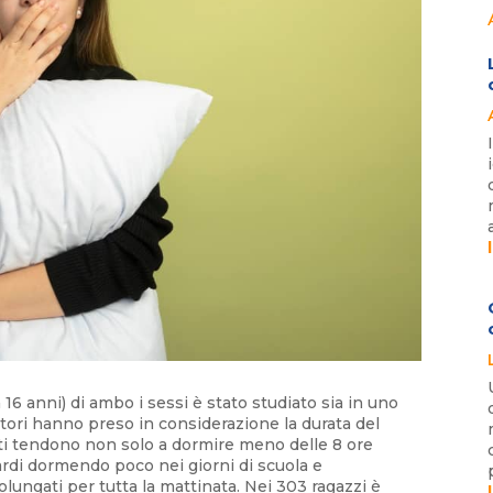
 16 anni) di ambo i sessi è stato studiato sia in uno
catori hanno preso in considerazione la durata del
nti tendono non solo a dormire meno delle 8 ore
tardi dormendo poco nei giorni di scuola e
olungati per tutta la mattinata. Nei 303 ragazzi è