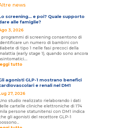
Altre news
Lo screening… e poi? Quale supporto
dare alle famiglie?
Ago 3, 2026
I programmi di screening consentono di
identificare un numero di bambini con
diabete di tipo 1 nelle fasi precoci della
malattia (early stage 1), quando sono ancora
asintomatici....
leggi tutto
Gli agonisti GLP-1 mostrano benefici
cardiovascolari e renali nel DM1
Lug 27, 2026
Uno studio realizzato rielaborando i dati
delle cartelle cliniche elettroniche di 174
mila persone statunitensi con DM1 indica
che gli agonisti del recettore GLP-1
possono...
leggi tutto