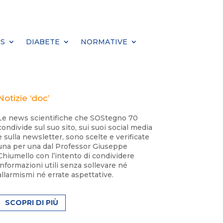
S
DIABETE
NORMATIVE
Notizie ‘doc’
Le news scientifiche che SOStegno 70
condivide sul suo sito, sui suoi social media
e sulla newsletter, sono scelte e verificate
una per una dal Professor Giuseppe
Chiumello con l’intento di condividere
informazioni utili senza sollevare né
allarmismi né errate aspettative.
SCOPRI DI PIÙ