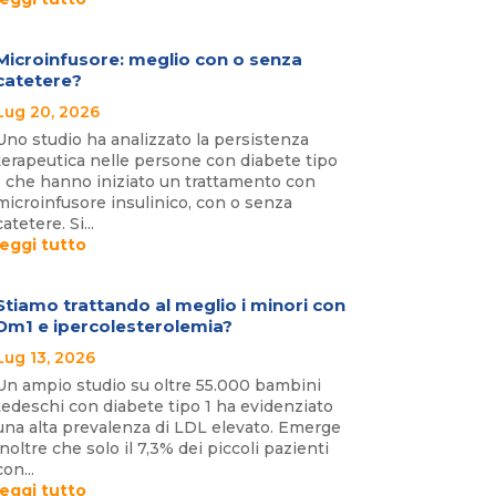
Microinfusore: meglio con o senza
catetere?
Lug 20, 2026
Uno studio ha analizzato la persistenza
terapeutica nelle persone con diabete tipo
1 che hanno iniziato un trattamento con
microinfusore insulinico, con o senza
catetere. Si...
leggi tutto
Stiamo trattando al meglio i minori con
Dm1 e ipercolesterolemia?
Lug 13, 2026
Un ampio studio su oltre 55.000 bambini
tedeschi con diabete tipo 1 ha evidenziato
una alta prevalenza di LDL elevato. Emerge
inoltre che solo il 7,3% dei piccoli pazienti
con...
leggi tutto