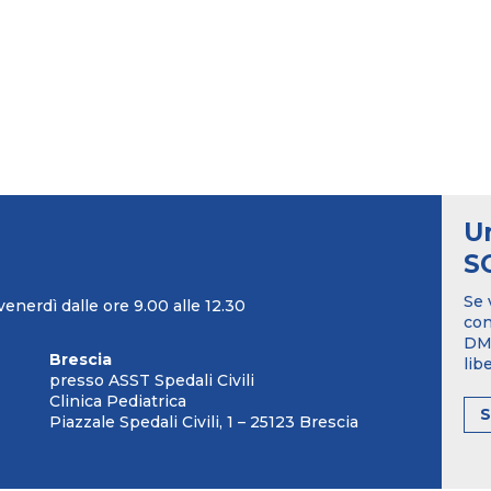
U
S
Se 
venerdì dalle ore 9.00 alle 12.30
con
DM1
Brescia
lib
presso ASST Spedali Civili
Clinica Pediatrica
Piazzale Spedali Civili, 1 – 25123 Brescia