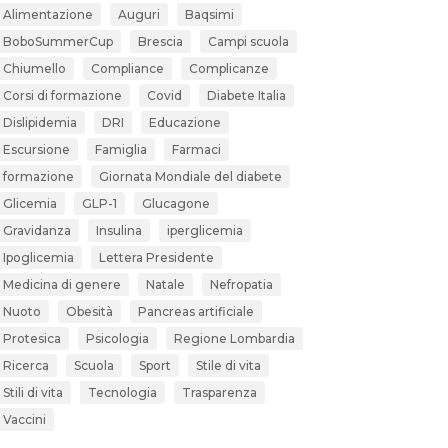
Alimentazione
Auguri
Baqsimi
BoboSummerCup
Brescia
Campi scuola
Chiumello
Compliance
Complicanze
Corsi di formazione
Covid
Diabete Italia
Dislipidemia
DRI
Educazione
Escursione
Famiglia
Farmaci
formazione
Giornata Mondiale del diabete
Glicemia
GLP-1
Glucagone
Gravidanza
Insulina
iperglicemia
Ipoglicemia
Lettera Presidente
Medicina di genere
Natale
Nefropatia
Nuoto
Obesità
Pancreas artificiale
Protesica
Psicologia
Regione Lombardia
Ricerca
Scuola
Sport
Stile di vita
Stili di vita
Tecnologia
Trasparenza
Vaccini