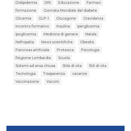
Dislipidemia
DRI
Educazione
Farmaci
formazione
Giornata Mondiale del diabete
Glicemia
GLP-1
Glucagone
Gravidanza
Incontro formativo
Insulina
iperglicemia
Ipoglicemia
Medicina di genere
Natale
Nefropatia
News scientifiche
Obesità
Pancreas artificiale
Protesica
Psicologia
Regione Lombardia
Scuola
Sistemi ad ansa chiusa
Stile di vita
Stili di vita
Tecnologia
Trasparenza
vacanze
Vaccinazione
Vaccini